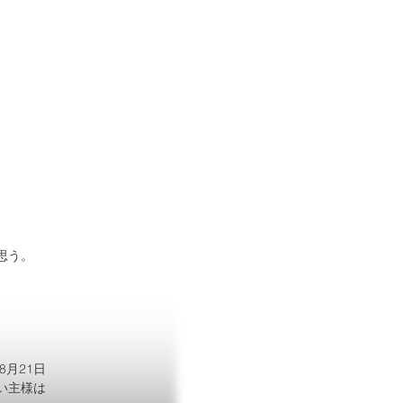
思う。
月21日
い主様は