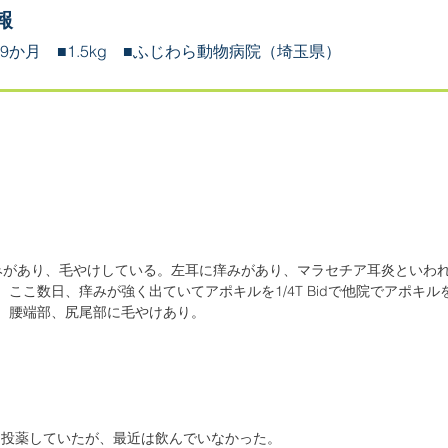
報
歳9か月 ■1.5kg ​■ふじわら動物病院（埼玉県）
みがあり、毛やけしている。左耳に痒みがあり、マラセチア耳炎といわ
​ここ数日、痒みが強く出ていてアポキルを1/4T Bidで他院でアポキル
、腰端部、尻尾部に毛やけあり。
日2回投薬していたが、最近は飲んでいなかった。