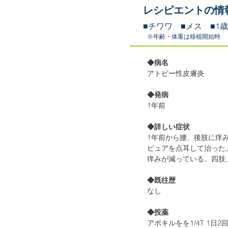
レシピエントの情
■​チワワ ■メス ■
1
※年齢・体重は移植開始時
◆病名
​アトピー性皮膚炎
◆発病
1年前
◆​詳しい症状
1年前から腰、後肢に痒
ピュアを点耳して治った。
痒みが減っている。四肢
◆既往歴
なし
◆投薬
アポキルをを1/4T 1