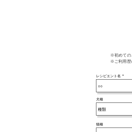
e
d
※​初めて
※ご利用歴
レシピエント名
犬種
猫種