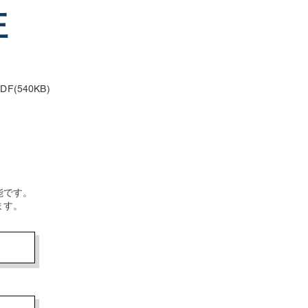
注
。
DF(540KB)
能です。
ます。