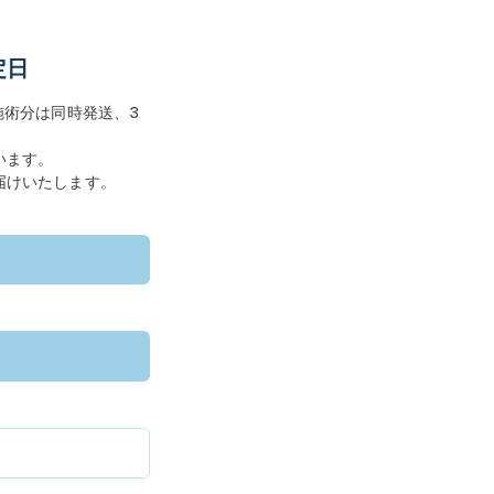
定日
施術分は同時発送、3
います。
届けいたします。