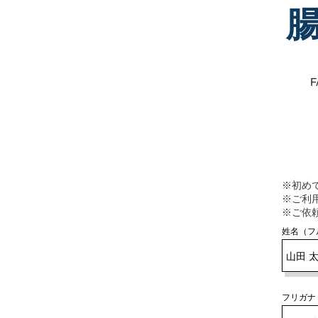
※初め
※ご利
※ご依
姓名（フ
フリガナ