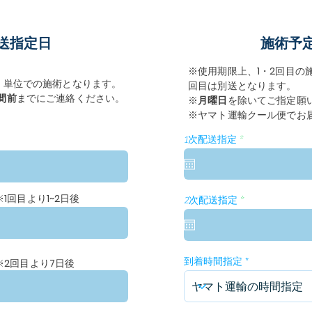
送指定日
​施術予
※使用期限上、1・2回目の
）単位での施術となります。
回目は別送となります。
間前
までにご連絡ください。
※
月曜日
を除いてご指定願
​※ヤマト運輸クール便でお
r
1次配送指定
*
e
q
u
i
r
※1回目より1~2日後
e
r
2次配送指定
*
d
e
q
u
i
r
e
到着時間指定
※2回目より7日後
d