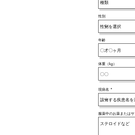
性別
年齢
体重（kg）
現病名
服薬中のお薬またはサ