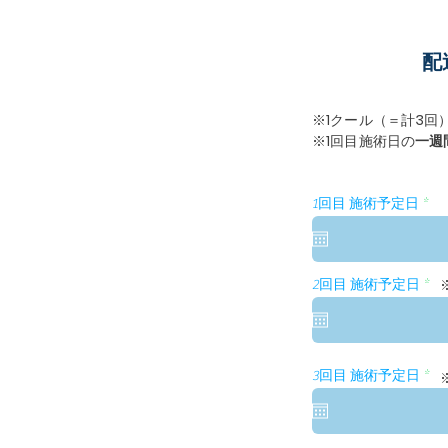
配
※1クール（＝計3回
※1回目施術日の
一週
r
1回目 施術予定日
*
e
q
u
i
r
r
2回目 施術予定日
*
e
e
d
q
u
i
r
e
r
3回目 施術予定日
*
d
e
q
u
i
r